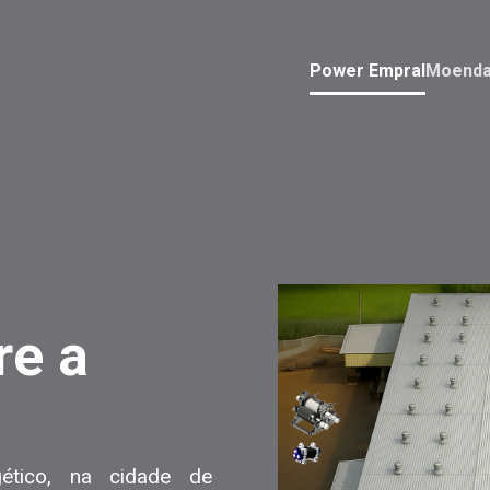
Power Empral
Moend
re a
gético, na cidade de